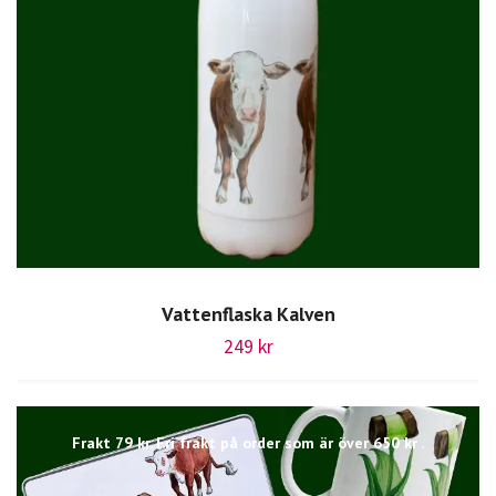
Vattenflaska Kalven
249 kr
Frakt 79 kr. Fri frakt på order som är över 650 kr .