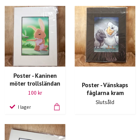
Poster - Kaninen
möter trollsländan
Poster - Vänskaps
fåglarna kram
100 kr
Slutsåld
I lager