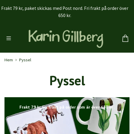
Frakt 79 kr, paket skickas med Post nord. Fri frakt på order över
650 kr.
Hem
Pyssel
Pyssel
Frakt 79 kr. Fri frakt på order som är över 650 kr .