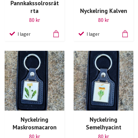
Pannkakssolrosråt
rta
Nyckelring Kalven
80 kr
80 kr
I lager
I lager
Nyckelring
Nyckelring
Maskrosmacaron
Semelhyacint
80 kr
80 kr