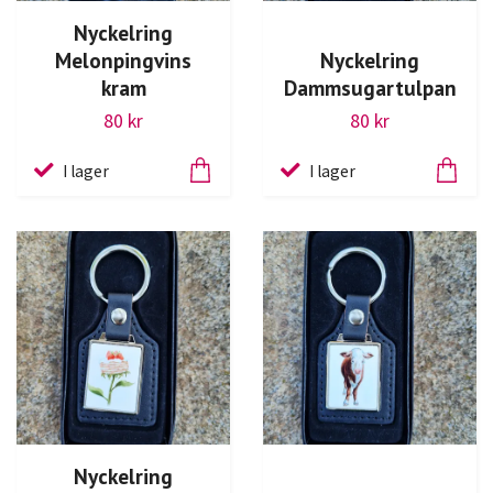
Nyckelring
Melonpingvins
Nyckelring
kram
Dammsugartulpan
80 kr
80 kr
I lager
I lager
Nyckelring