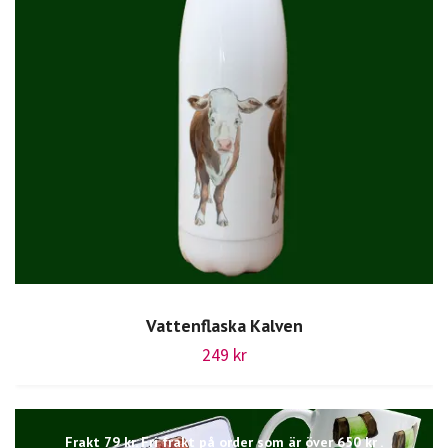
Vattenflaska Kalven
249 kr
Frakt 79 kr. Fri frakt på order som är över 650 kr .