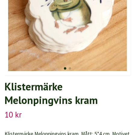
Klistermärke
Melonpingvins kram
10 kr
Klistermärke Melonpingvins kram. Mått: 5*4 cm. Motivet