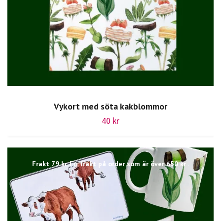
Vykort med söta kakblommor
40 kr
Frakt 79 kr. Fri frakt på order som är över 650 kr .