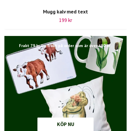
Mugg kalv med text
199 kr
Frakt 79 kr. Fri frakt på order som är över 650 kr .
KÖP NU