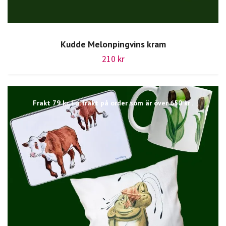
Kudde Melonpingvins kram
210 kr
Frakt 79 kr. Fri frakt på order som är över 650 kr .