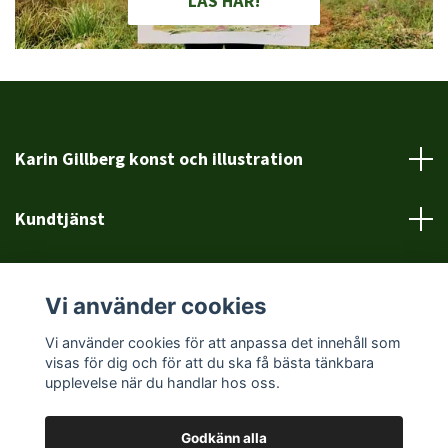
LÄS HÄR!
Karin Gillberg konst och illustration
Kundtjänst
Läs mer
Vi använder cookies
Sociala medier
Vi använder cookies för att anpassa det innehåll som
visas för dig och för att du ska få bästa tänkbara
upplevelse när du handlar hos oss.
Godkänn alla