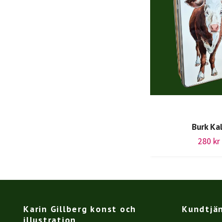
Burk Ka
280 kr
Karin Gillberg konst och
Kundtjä
illustration