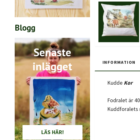
Blogg
Senaste
inlägget
INFORMATION
Kudde
Kor
Fodralet är 4
Kuddforalets 
LÄS HÄR!