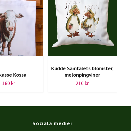
Kudde Samtalets blomster,
kasse Kossa
melonpingviner
Mus
160 kr
210 kr
Sociala medier