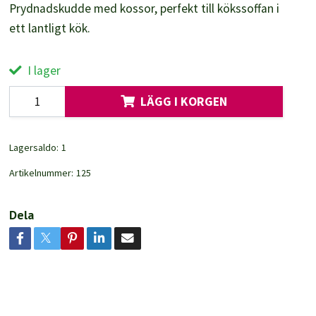
Prydnadskudde med kossor, perfekt till kökssoffan i
ett lantligt kök.
I lager
LÄGG I KORGEN
Lagersaldo:
1
Artikelnummer:
125
Dela