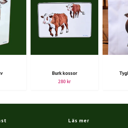
lv
Burk kossor
Tyg
280 kr
nst
Läs mer