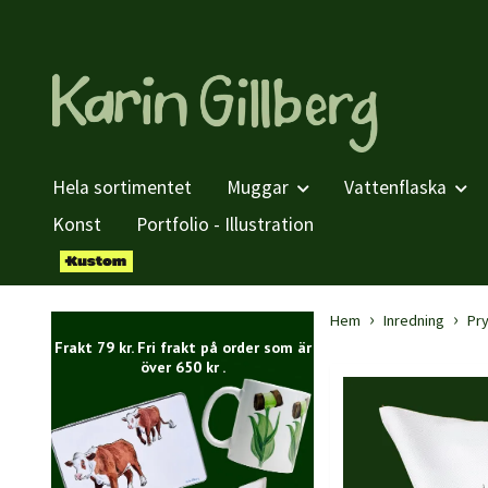
Hela sortimentet
Muggar
Vattenflaska
Konst
Portfolio - Illustration
Hem
Inredning
Pr
Frakt 79 kr. Fri frakt på order som är
över 650 kr .