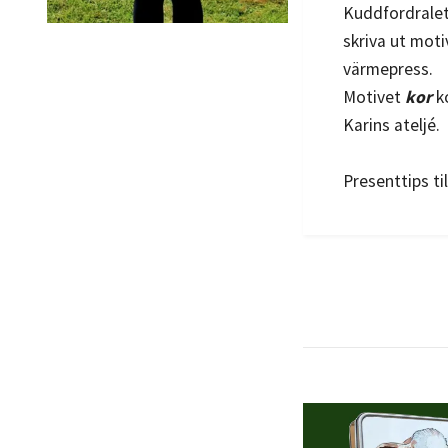
Kuddfordralet
skriva ut moti
värmepress.
Motivet
kor
k
Karins ateljé.
Presenttips ti